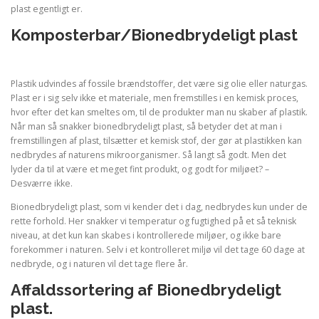
plast egentligt er.
Komposterbar/Bionedbrydeligt plast
Plastik udvindes af fossile brændstoffer, det være sig olie eller naturgas.
Plast er i sig selv ikke et materiale, men fremstilles i en kemisk proces,
hvor efter det kan smeltes om, til de produkter man nu skaber af plastik.
Når man så snakker bionedbrydeligt plast, så betyder det at man i
fremstillingen af plast, tilsætter et kemisk stof, der gør at plastikken kan
nedbrydes af naturens mikroorganismer. Så langt så godt. Men det
lyder da til at være et meget fint produkt, og godt for miljøet? –
Desværre ikke.
Bionedbrydeligt plast, som vi kender det i dag, nedbrydes kun under de
rette forhold. Her snakker vi temperatur og fugtighed på et så teknisk
niveau, at det kun kan skabes i kontrollerede miljøer, og ikke bare
forekommer i naturen. Selv i et kontrolleret miljø vil det tage 60 dage at
nedbryde, og i naturen vil det tage flere år.
Affaldssortering af Bionedbrydeligt
plast.