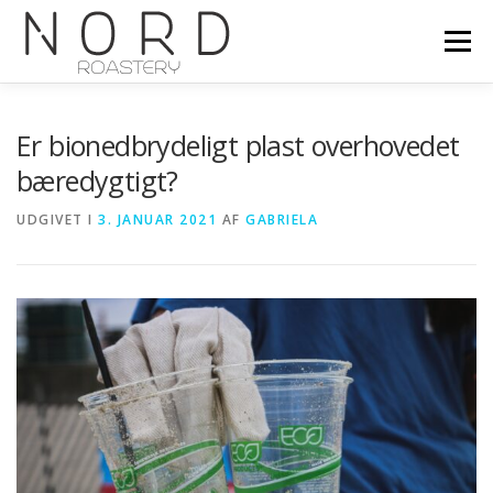
Spring
til
Menu
indhold
VORES PRINCIPPER
PRODUKTER
GALLERI
Er bionedbrydeligt plast overhovedet
bæredygtigt?
BLOG
OM OS
SHOP
KONTAKT
UDGIVET I
3. JANUAR 2021
AF
GABRIELA