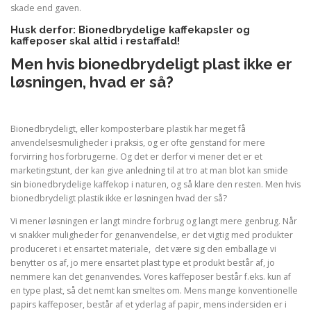
skade end gaven.
Husk derfor: Bionedbrydelige kaffekapsler og
kaffeposer skal altid i restaffald!
Men hvis bionedbrydeligt plast ikke er
løsningen, hvad er så?
Bionedbrydeligt, eller komposterbare plastik har meget få
anvendelsesmuligheder i praksis, og er ofte genstand for mere
forvirring hos forbrugerne. Og det er derfor vi mener det er et
marketingstunt, der kan give anledning til at tro at man blot kan smide
sin bionedbrydelige kaffekop i naturen, og så klare den resten. Men hvis
bionedbrydeligt plastik ikke er løsningen hvad der så?
Vi mener løsningen er langt mindre forbrug og langt mere genbrug. Når
vi snakker muligheder for genanvendelse, er det vigtig med produkter
produceret i et ensartet materiale, det være sig den emballage vi
benytter os af, jo mere ensartet plast type et produkt består af, jo
nemmere kan det genanvendes. Vores kaffeposer består f.eks. kun af
en type plast, så det nemt kan smeltes om. Mens mange konventionelle
papirs kaffeposer, består af et yderlag af papir, mens indersiden er i