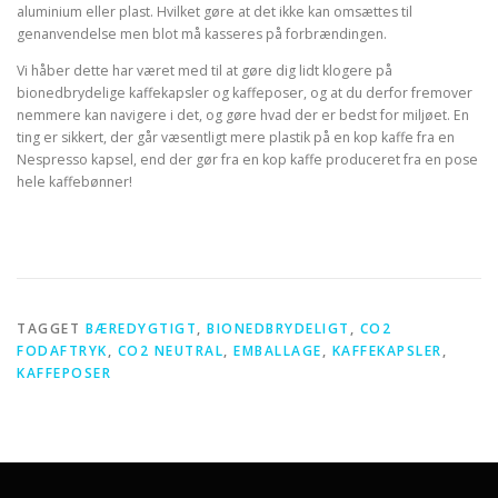
aluminium eller plast. Hvilket gøre at det ikke kan omsættes til
genanvendelse men blot må kasseres på forbrændingen.
Vi håber dette har været med til at gøre dig lidt klogere på
bionedbrydelige kaffekapsler og kaffeposer, og at du derfor fremover
nemmere kan navigere i det, og gøre hvad der er bedst for miljøet. En
ting er sikkert, der går væsentligt mere plastik på en kop kaffe fra en
Nespresso kapsel, end der gør fra en kop kaffe produceret fra en pose
hele kaffebønner!
TAGGET
BÆREDYGTIGT
,
BIONEDBRYDELIGT
,
CO2
FODAFTRYK
,
CO2 NEUTRAL
,
EMBALLAGE
,
KAFFEKAPSLER
,
KAFFEPOSER