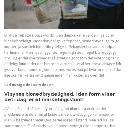
Et af de helt store buzz words i den danske kaffe verden lige pt. er
bionedbrydeligt. Bionedbrydelige kaffeposer, bionedbrydelige to-go
kopper, ja specielt bionedbrydelige kaffekapsler har vundet indpas
herhjemme. Men hvad ligger der egentligt i det meget bæredygtige
ord? og er det overhovedet så grønt og godt som det lyder? og har vi
endeligt fundet det der kan rede verden? – Vi vil her prøve at kaste lidt
lys over fænomenet, og komme med vores bud på hvorfor man måske
lige skal tænke sig om 2 gange inden man kaster sig over det.
Lad os sige det som det er:
Vi synes bionedbrydelighed, i den form vi ser
det i dag, er et marketingsstunt!
AV! en påstand sådan at fyrer af, og det tilmed fra et firma der
proklamere at de er en af landets mest bæredygtige kafferisterier.
Men vi begrunder naturligvis gerne vores påstand. Men lad os lige
starte med at få på plads hvad bionedbrydeligt eller komposterbar