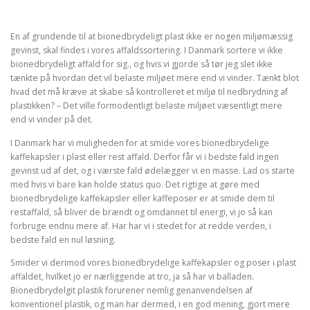
En af grundende til at bionedbrydeligt plast ikke er nogen miljømæssig
gevinst, skal findes i vores affaldssortering. I Danmark sortere vi ikke
bionedbrydeligt affald for sig., og hvis vi gjorde så tør jeg slet ikke
tænkte på hvordan det vil belaste miljøet mere end vi vinder. Tænkt blot
hvad det må kræve at skabe så kontrolleret et miljø til nedbrydning af
plastikken? – Det ville formodentligt belaste miljøet væsentligt mere
end vi vinder på det.
I Danmark har vi muligheden for at smide vores bionedbrydelige
kaffekapsler i plast eller rest affald. Derfor får vi i bedste fald ingen
gevinst ud af det, og i værste fald ødelægger vi en masse. Lad os starte
med hvis vi bare kan holde status quo. Det rigtige at gøre med
bionedbrydelige kaffekapsler eller kaffeposer er at smide dem til
restaffald, så bliver de brændt og omdannet til energi, vi jo så kan
forbruge endnu mere af. Har har vi i stedet for at redde verden, i
bedste fald en nul løsning.
Smider vi derimod vores bionedbrydelige kaffekapsler og poser i plast
affaldet, hvilket jo er nærliggende at tro, ja så har vi balladen.
Bionedbrydelgit plastik forurener nemlig genanvendelsen af
konventionel plastik, og man har dermed, i en god mening, gjort mere