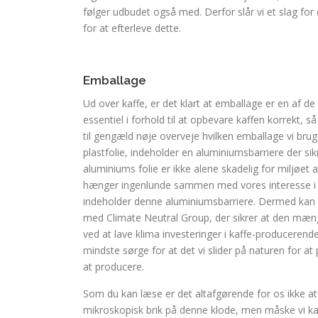
følger udbudet også med. Derfor slår vi et slag for 
for at efterleve dette.
Emballage
Ud over kaffe, er det klart at emballage er en af de 
essentiel i forhold til at opbevare kaffen korrekt, s
til gengæld nøje overveje hvilken emballage vi bruge
plastfolie, indeholder en aluminiumsbarriere der sik
aluminiums folie er ikke alene skadelig for miljøe
hænger ingenlunde sammen med vores interesse i at
indeholder denne aluminiumsbarriere. Dermed kan 
med Climate Neutral Group, der sikrer at den mæng
ved at lave klima investeringer i kaffe-produceren
mindste sørge for at det vi slider på naturen for at
at producere.
Som du kan læse er det altafgørende for os ikke at
mikroskopisk brik på denne klode, men måske vi kan