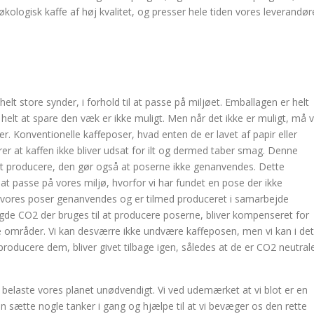
økologisk kaffe af høj kvalitet, og presser hele tiden vores leverandør
helt store synder, i forhold til at passe på miljøet. Emballagen er helt
å helt at spare den væk er ikke muligt. Men når det ikke er muligt, må v
r. Konventionelle kaffeposer, hvad enten de er lavet af papir eller
rer at kaffen ikke bliver udsat for ilt og dermed taber smag. Denne
t at producere, den gør også at poserne ikke genanvendes. Dette
 passe på vores miljø, hvorfor vi har fundet en pose der ikke
vores poser genanvendes og er tilmed produceret i samarbejde
de CO2 der bruges til at producere poserne, bliver kompenseret for
de områder. Vi kan desværre ikke undvære kaffeposen, men vi kan i det
 producere dem, bliver givet tilbage igen, således at de er CO2 neutral
 belaste vores planet unødvendigt. Vi ved udemærket at vi blot er en
 sætte nogle tanker i gang og hjælpe til at vi bevæger os den rette