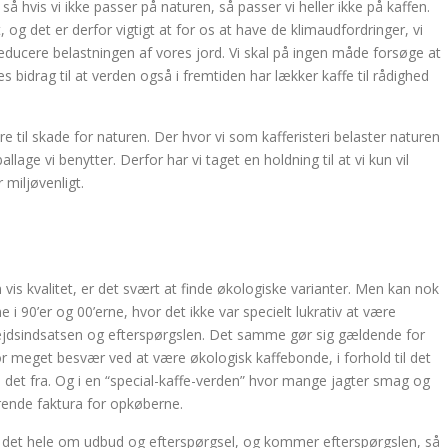
å hvis vi ikke passer på naturen, så passer vi heller ikke på kaffen.
og det er derfor vigtigt at for os at have de klimaudfordringer, vi
reducere belastningen af vores jord. Vi skal på ingen måde forsøge at
s bidrag til at verden også i fremtiden har lækker kaffe til rådighed
re til skade for naturen. Der hvor vi som kafferisteri belaster naturen
age vi benytter. Derfor har vi taget en holdning til at vi kun vil
miljøvenligt.
vis kvalitet, er det svært at finde økologiske varianter. Men kan nok
90’er og 00’erne, hvor det ikke var specielt lukrativ at være
ejdsindsatsen og efterspørgslen. Det samme gør sig gældende for
or meget besvær ved at være økologisk kaffebonde, i forhold til det
det fra. Og i en “special-kaffe-verden” hvor mange jagter smag og
gørende faktura for opkøberne.
t hele om udbud og efterspørgsel, og kommer efterspørgslen, så