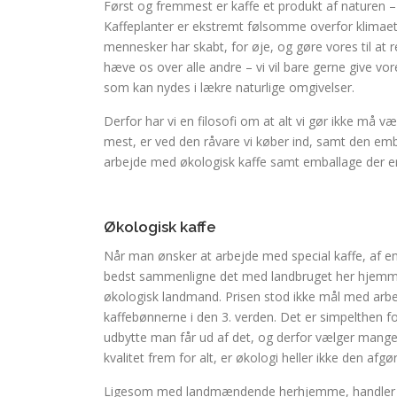
Først og fremmest er kaffe et produkt af naturen – s
Kaffeplanter er ekstremt følsomme overfor klimaet, 
mennesker har skabt, for øje, og gøre vores til at 
hæve os over alle andre – vi vil bare gerne give vore
som kan nydes i lækre naturlige omgivelser.
Derfor har vi en filosofi om at alt vi gør ikke må væ
mest, er ved den råvare vi køber ind, samt den emball
arbejde med økologisk kaffe samt emballage der er 
Økologisk kaffe
Når man ønsker at arbejde med special kaffe, af en 
bedst sammenligne det med landbruget her hjemme i 
økologisk landmand. Prisen stod ikke mål med arb
kaffebønnerne i den 3. verden. Det er simpelthen f
udbytte man får ud af det, og derfor vælger mange 
kvalitet frem for alt, er økologi heller ikke den af
Ligesom med landmændende herhjemme, handler de