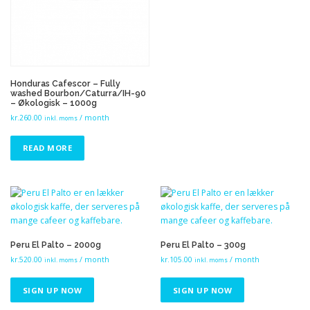
Honduras Cafescor – Fully
washed Bourbon/Caturra/IH-90
– Økologisk – 1000g
kr.
260.00
/ month
inkl. moms
READ MORE
Peru El Palto – 2000g
Peru El Palto – 300g
kr.
520.00
/ month
kr.
105.00
/ month
inkl. moms
inkl. moms
SIGN UP NOW
SIGN UP NOW