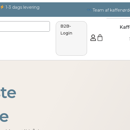
1-3 dags levering
Team af kaffenørd
B2B-
Kaff
Login
te
se