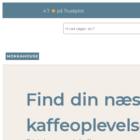
4.7
på Trustpilot
Find din næs
kaffeoplevel