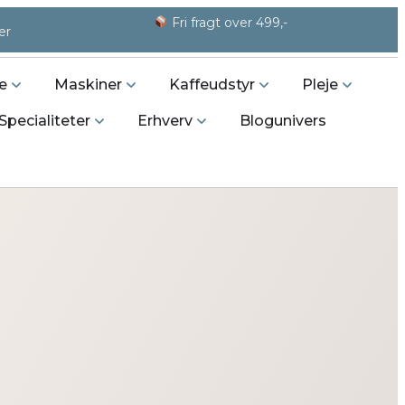
Fri fragt over 499,-
er
e
Maskiner
Kaffeudstyr
Pleje
Specialiteter
Erhverv
Blogunivers