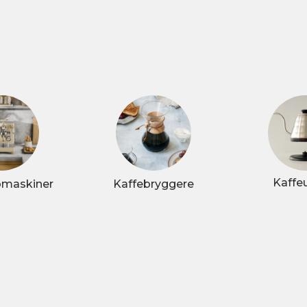
Kaffe
omaskiner
Kaffebryggere