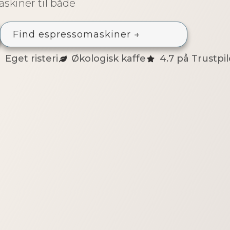
askiner til både
Find espressomaskiner →
Eget risteri
Økologisk kaffe
4.7 på Trustpil